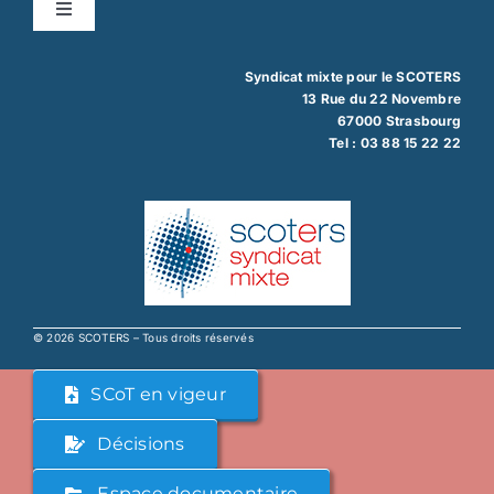
Toggle
Navigation
Mentions légales
Syndicat mixte pour le SCOTERS
13 Rue du 22 Novembre
67000 Strasbourg
Protection des données
Tel :
03 88 15 22 22
© 2026 SCOTERS – Tous droits réservés
SCoT en vigeur
Décisions
Espace documentaire