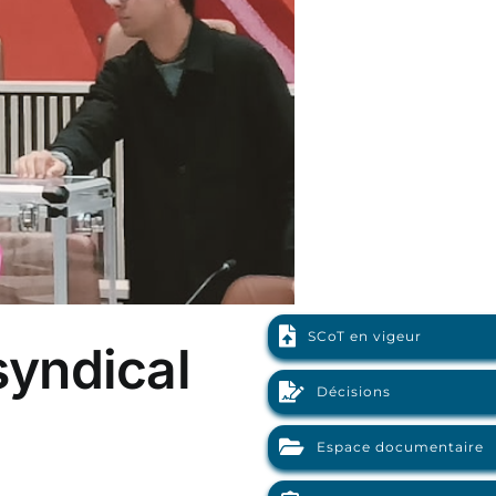
SCoT en vigeur
syndical
Décisions
Espace documentaire