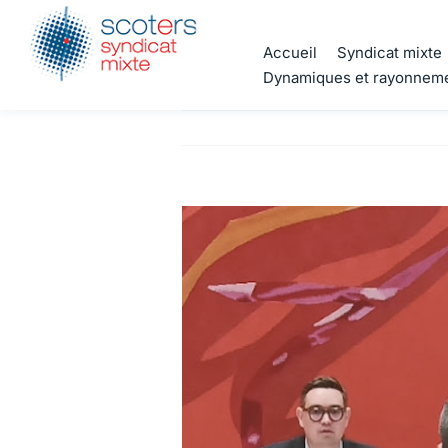
Passer
au
Accueil
Syndicat mixte
contenu
Dynamiques et rayonnem
Voir
l'image
agrandie