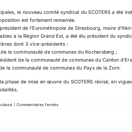
cipales, le nouveau comité syndical du SCOTERS a été ins
position est fortement remaniée.
résident de l’Eurométropole de Strasbourg, maire d’Illkir
rables à la Région Grand Est, a été élu président du syndic
res dont 3 vice-présidents :
nt de la communauté de communes du Kochersberg ;
ésident de la communauté de communes du Canton d’Erst
t de la communauté de communes du Pays de la Zorn.
la phase de mise en œuvre du SCOTERS révisé, en vigueur 
dalités.
sur
classé
|
Commentaires fermés
Installation
du
nouveau
comité